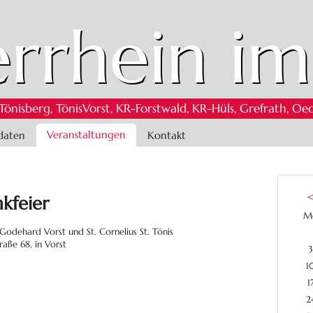
rrhein im
 Tönisberg, TönisVorst, KR-Forstwald, KR-Hüls, Grefrath,
Veranstaltungen
daten
Kontakt
kfeier
M
Godehard Vorst und St. Cornelius St. Tönis
raße 68, in Vorst
3
1
1
2