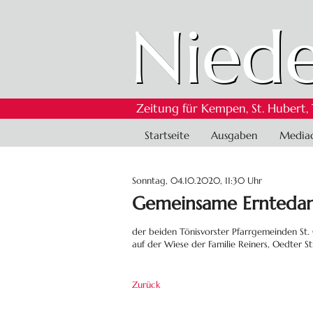
Niede
Zeitung für Kempen, St. Hubert,
Navigation
Startseite
Ausgaben
Media
überspringen
Sonntag, 04.10.2020, 11:30 Uhr
Gemeinsame Erntedan
der beiden Tönisvorster Pfarrgemeinden St. 
auf der Wiese der Familie Reiners, Oedter St
Zurück