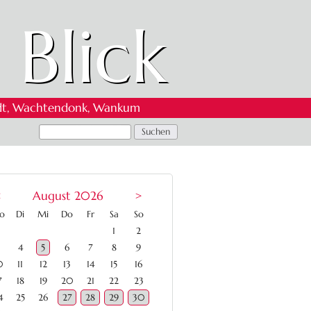
 Blick
 Oedt, Wachtendonk, Wankum
<
August 2026
>
ntag
enstag
ttwoch
nnerstag
eitag
mstag
nntag
o
Di
Mi
Do
Fr
Sa
So
1
2
4
5
6
7
8
9
0
11
12
13
14
15
16
7
18
19
20
21
22
23
4
25
26
27
28
29
30