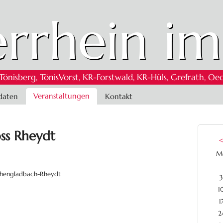
rrhein im
 Tönisberg, TönisVorst, KR-Forstwald, KR-Hüls, Grefrath,
Veranstaltungen
daten
Kontakt
oss Rheydt
M
nchengladbach-Rheydt
3
1
1
2