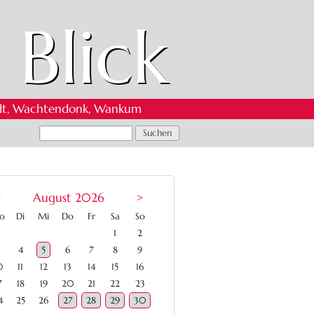
 Blick
 Oedt, Wachtendonk, Wankum
<
August 2026
>
ntag
enstag
ttwoch
nnerstag
eitag
mstag
nntag
o
Di
Mi
Do
Fr
Sa
So
1
2
4
5
6
7
8
9
0
11
12
13
14
15
16
7
18
19
20
21
22
23
4
25
26
27
28
29
30