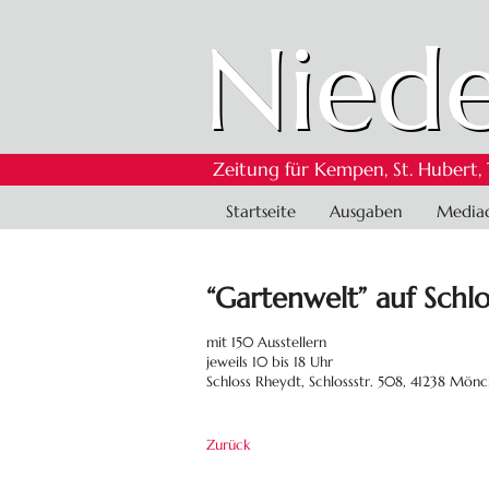
Niede
Zeitung für Kempen, St. Hubert,
Navigation
Startseite
Ausgaben
Media
überspringen
“Gartenwelt” auf Schl
mit 150 Ausstellern
jeweils 10 bis 18 Uhr
Schloss Rheydt, Schlossstr. 508, 41238 Mö
Zurück