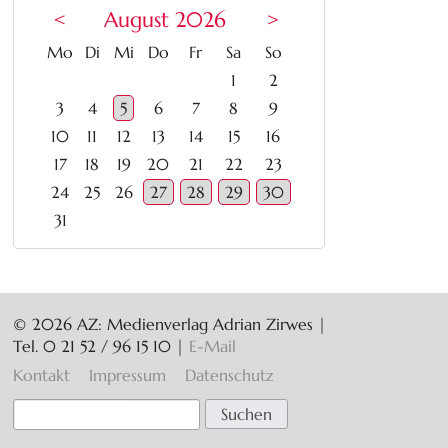
<
August 2026
>
ntag
enstag
ttwoch
nnerstag
eitag
mstag
nntag
Mo
Di
Mi
Do
Fr
Sa
So
1
2
3
4
5
6
7
8
9
10
11
12
13
14
15
16
17
18
19
20
21
22
23
24
25
26
27
28
29
30
31
© 2026 AZ: Medienverlag Adrian Zirwes |
Tel. 0 21 52 / 96 15 10
|
E-Mail
Navigation
Kontakt
Impressum
Datenschutz
überspringen