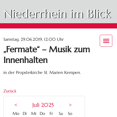
Niederrhein im Blick
Samstag, 29.06.2019, 12:00 Uhr
„Fermate“ – Musik zum
Innenhalten
in der Propsteikirche St. Marien Kempen.
Zurück
<
Juli 2025
>
ntag
enstag
ttwoch
nnerstag
eitag
mstag
nntag
Mo
Di
Mi
Do
Fr
Sa
So