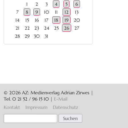
1
2
3
4
5
6
7
8
9
10
11
12
13
14
15
16
17
18
19
20
21
22
23
24
25
26
27
28
29
30
31
© 2026 AZ: Medienverlag Adrian Zirwes |
Tel. 0 21 52 / 96 15 10
|
E-Mail
Navigation
Kontakt
Impressum
Datenschutz
überspringen