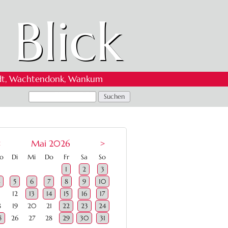
 Blick
 Oedt, Wachtendonk, Wankum
<
Mai 2026
>
ntag
enstag
ttwoch
nnerstag
eitag
mstag
nntag
o
Di
Mi
Do
Fr
Sa
So
1
2
3
5
6
7
8
9
10
1
12
13
14
15
16
17
8
19
20
21
22
23
24
5
26
27
28
29
30
31