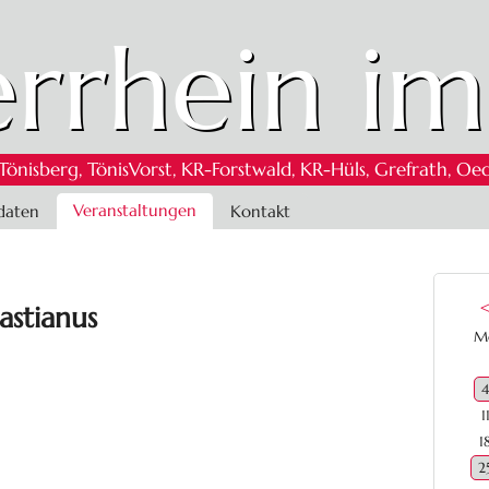
rrhein im
 Tönisberg, TönisVorst, KR-Forstwald, KR-Hüls, Grefrath,
Veranstaltungen
daten
Kontakt
astianus
M
4
1
1
2