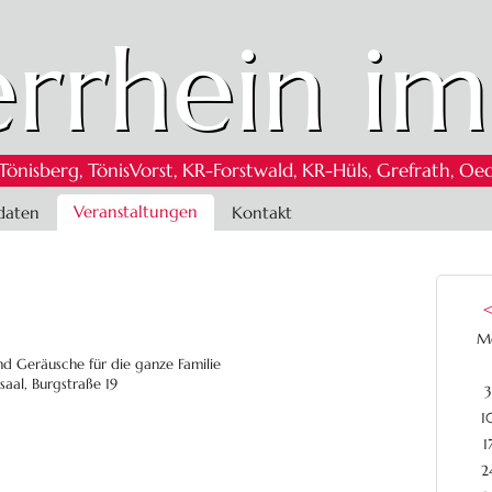
rrhein im
 Tönisberg, TönisVorst, KR-Forstwald, KR-Hüls, Grefrath,
Veranstaltungen
daten
Kontakt
M
nd Geräusche für die ganze Familie
saal, Burgstraße 19
3
1
1
2