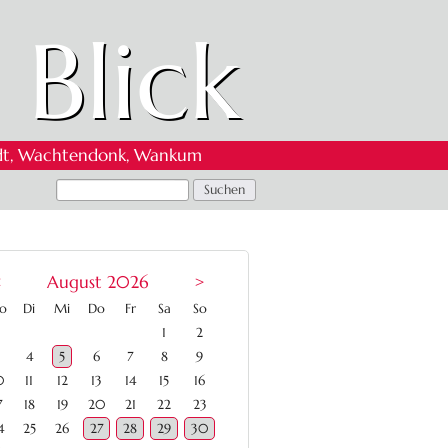
 Blick
 Oedt, Wachtendonk, Wankum
<
August 2026
>
ntag
enstag
ttwoch
nnerstag
eitag
mstag
nntag
o
Di
Mi
Do
Fr
Sa
So
1
2
4
5
6
7
8
9
0
11
12
13
14
15
16
7
18
19
20
21
22
23
4
25
26
27
28
29
30