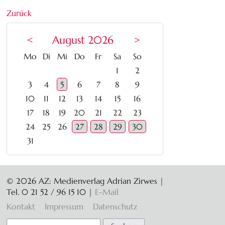
Zurück
<
August 2026
>
ntag
enstag
ttwoch
nnerstag
eitag
mstag
nntag
Mo
Di
Mi
Do
Fr
Sa
So
1
2
3
4
5
6
7
8
9
10
11
12
13
14
15
16
17
18
19
20
21
22
23
24
25
26
27
28
29
30
31
© 2026 AZ: Medienverlag Adrian Zirwes |
Tel. 0 21 52 / 96 15 10
|
E-Mail
Navigation
Kontakt
Impressum
Datenschutz
überspringen