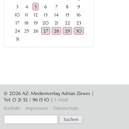
3
4
5
6
7
8
9
10
11
12
13
14
15
16
17
18
19
20
21
22
23
24
25
26
27
28
29
30
31
© 2026 AZ: Medienverlag Adrian Zirwes |
Tel. 0 21 52 / 96 15 10
|
E-Mail
Navigation
Kontakt
Impressum
Datenschutz
überspringen