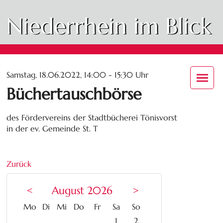
Niederrhein im Blick
Samstag, 18.06.2022, 14:00 - 15:30 Uhr
Büchertauschbörse
des Fördervereins der Stadtbücherei Tönisvorst
in der ev. Gemeinde St. T
Zurück
<
August 2026
>
ntag
enstag
ttwoch
nnerstag
eitag
mstag
nntag
Mo
Di
Mi
Do
Fr
Sa
So
1
2