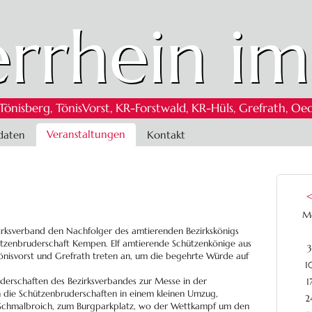
rrhein im
 Tönisberg, TönisVorst, KR-Forstwald, KR-Hüls, Grefrath,
Veranstaltungen
daten
Kontakt
M
ezirksverband den Nachfolger des amtierenden Bezirkskönigs
tzenbruderschaft Kempen. Elf amtierende Schützenkönige aus
3
nisvorst und Grefrath treten an, um die begehrte Würde auf
1
derschaften des Bezirksverbandes zur Messe in der
1
 die Schützenbruderschaften in einem kleinen Umzug,
2
 Schmalbroich, zum Burgparkplatz, wo der Wettkampf um den