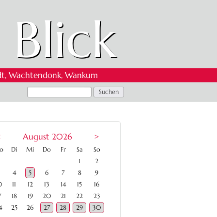
 Blick
 Oedt, Wachtendonk, Wankum
<
August 2026
>
ntag
enstag
ttwoch
nnerstag
eitag
mstag
nntag
o
Di
Mi
Do
Fr
Sa
So
1
2
4
5
6
7
8
9
0
11
12
13
14
15
16
7
18
19
20
21
22
23
4
25
26
27
28
29
30