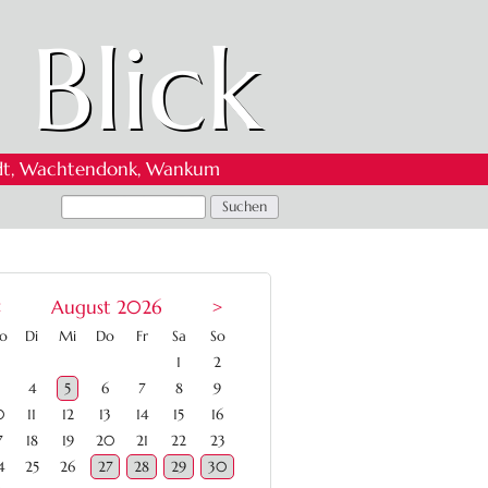
 Blick
 Oedt, Wachtendonk, Wankum
<
August 2026
>
ntag
enstag
ttwoch
nnerstag
eitag
mstag
nntag
o
Di
Mi
Do
Fr
Sa
So
1
2
4
5
6
7
8
9
0
11
12
13
14
15
16
7
18
19
20
21
22
23
4
25
26
27
28
29
30