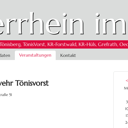
rrhein im
 Tönisberg, TönisVorst, KR-Forstwald, KR-Hüls, Grefrath,
Veranstaltungen
daten
Kontakt
ehr Tönisvorst
M
raße 51
3
1
1
2