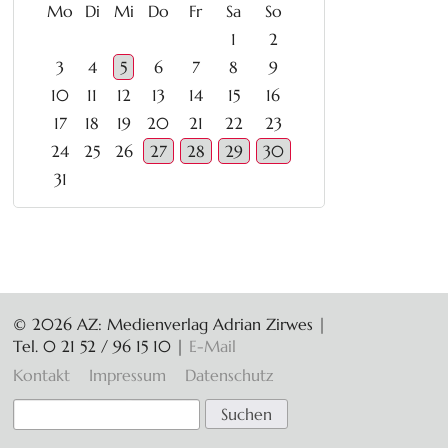
ntag
enstag
ttwoch
nnerstag
eitag
mstag
nntag
Mo
Di
Mi
Do
Fr
Sa
So
1
2
3
4
5
6
7
8
9
10
11
12
13
14
15
16
17
18
19
20
21
22
23
24
25
26
27
28
29
30
31
© 2026 AZ: Medienverlag Adrian Zirwes |
Tel. 0 21 52 / 96 15 10
|
E-Mail
Navigation
Kontakt
Impressum
Datenschutz
überspringen