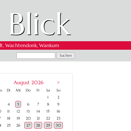
 Blick
 Oedt, Wachtendonk, Wankum
<
August 2026
>
ntag
enstag
ttwoch
nnerstag
eitag
mstag
nntag
o
Di
Mi
Do
Fr
Sa
So
1
2
4
5
6
7
8
9
0
11
12
13
14
15
16
7
18
19
20
21
22
23
4
25
26
27
28
29
30