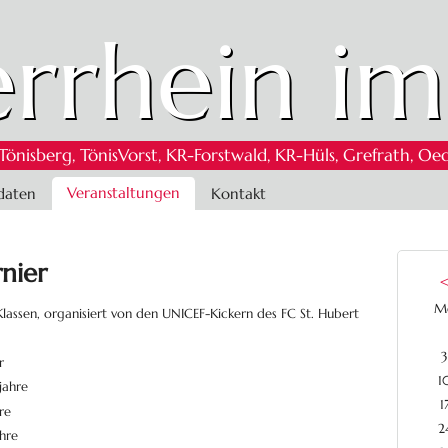
rrhein im
 Tönisberg, TönisVorst, KR-Forstwald, KR-Hüls, Grefrath,
Veranstaltungen
daten
Kontakt
nier
M
Klassen, organisiert von den UNICEF-Kickern des FC St. Hubert
3
r
1
jahre
1
hre
2
ahre