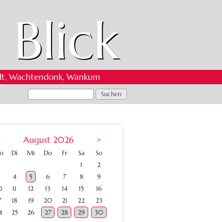
 Blick
 Oedt, Wachtendonk, Wankum
<
August 2026
>
ntag
enstag
ttwoch
nnerstag
eitag
mstag
nntag
o
Di
Mi
Do
Fr
Sa
So
1
2
4
5
6
7
8
9
0
11
12
13
14
15
16
7
18
19
20
21
22
23
4
25
26
27
28
29
30