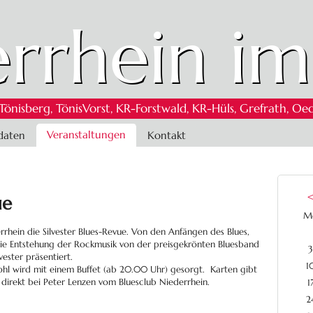
rrhein im
 Tönisberg, TönisVorst, KR-Forstwald, KR-Hüls, Grefrath,
Veranstaltungen
daten
Kontakt
ue
M
rrhein die Silvester Blues-Revue. Von den Anfängen des Blues,
ie Entstehung der Rockmusik von der preisgekrönten Bluesband
3
vester präsentiert.
1
 Wohl wird mit einem Buffet (ab 20.00 Uhr) gesorgt. Karten gibt
direkt bei Peter Lenzen vom Bluesclub Niederrhein.
1
2