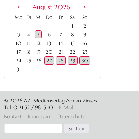
<
August 2026
>
ntag
enstag
ttwoch
nnerstag
eitag
mstag
nntag
Mo
Di
Mi
Do
Fr
Sa
So
1
2
3
4
5
6
7
8
9
10
11
12
13
14
15
16
17
18
19
20
21
22
23
24
25
26
27
28
29
30
31
© 2026 AZ: Medienverlag Adrian Zirwes |
Tel. 0 21 52 / 96 15 10
|
E-Mail
Navigation
Kontakt
Impressum
Datenschutz
überspringen