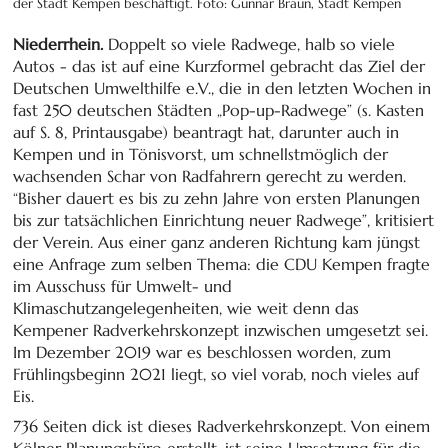
der Stadt Kempen beschäftigt. Foto: Gunnar Braun, Stadt Kempen
Niederrhein.
Doppelt so viele Radwege, halb so viele
Autos - das ist auf eine Kurzformel gebracht das Ziel der
Deutschen Umwelthilfe e.V., die in den letzten Wochen in
fast 250 deutschen Städten „Pop-up-Radwege” (s. Kasten
auf S. 8, Printausgabe) beantragt hat, darunter auch in
Kempen und in Tönisvorst, um schnellstmöglich der
wachsenden Schar von Radfahrern gerecht zu werden.
“Bisher dauert es bis zu zehn Jahre von ersten Planungen
bis zur tatsächlichen Einrichtung neuer Radwege”, kritisiert
der Verein. Aus einer ganz anderen Richtung kam jüngst
eine Anfrage zum selben Thema: die CDU Kempen fragte
im Ausschuss für Umwelt- und
Klimaschutzangelegenheiten, wie weit denn das
Kempener Radverkehrskonzept inzwischen umgesetzt sei.
Im Dezember 2019 war es beschlossen worden, zum
Frühlingsbeginn 2021 liegt, so viel vorab, noch vieles auf
Eis.
736 Seiten dick ist dieses Radverkehrskonzept. Von einem
Kölner Planungsbüro erstellt, ist seine Umsetzung für die