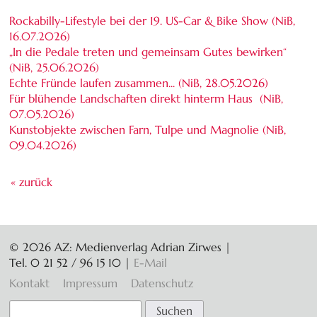
Rockabilly-Lifestyle bei der 19. US-Car & Bike Show (NiB,
16.07.2026
)
„In die Pedale treten und gemeinsam Gutes bewirken“
(NiB,
25.06.2026
)
Echte Fründe laufen zusammen... (NiB,
28.05.2026
)
Für blühende Landschaften direkt hinterm Haus (NiB,
07.05.2026
)
Kunstobjekte zwischen Farn, Tulpe und Magnolie (NiB,
09.04.2026
)
« zurück
© 2026 AZ: Medienverlag Adrian Zirwes |
Tel. 0 21 52 / 96 15 10
|
E-Mail
Navigation
Kontakt
Impressum
Datenschutz
überspringen