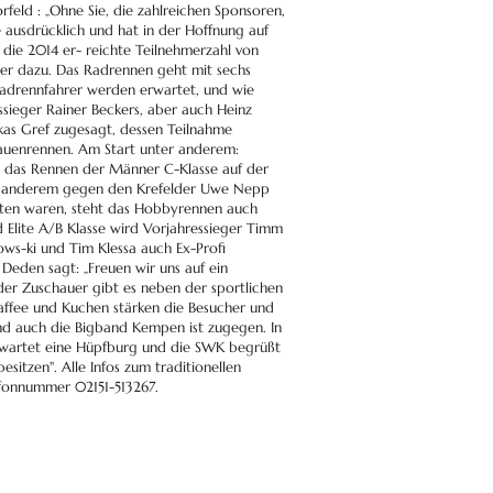
feld : „Ohne Sie, die zahlreichen Sponsoren,
e ausdrücklich und hat in der Hoffnung auf
die 2014 er- reichte Teilnehmerzahl von
er dazu. Das Radrennen geht mit sechs
 Radrennfahrer werden erwartet, und wie
sieger Rainer Beckers, aber auch Heinz
kas Gref zugesagt, dessen Teilnahme
rauenrennen. Am Start unter anderem:
n das Rennen der Männer C-Klasse auf der
nter anderem gegen den Krefelder Uwe Nepp
reten waren, steht das Hobbyrennen auch
 Elite A/B Klasse wird Vorjahressieger Timm
ws-ki und Tim Klessa auch Ex-Profi
Deden sagt: „Freuen wir uns auf ein
der Zuschauer gibt es neben der sportlichen
 Kaffee und Kuchen stärken die Besucher und
nd auch die Bigband Kempen ist zugegen. In
n wartet eine Hüpfburg und die SWK begrüßt
itzen". Alle Infos zum traditionellen
efonnummer 02151-513267.