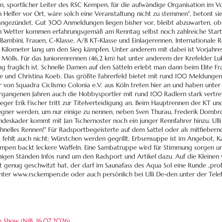
, sportlicher Leiter des RSC Kempen, für die aufwändige Organisation im Vor
en Helfer vor Ort, wäre solch eine Veranstaltung nicht zu stemmen", betont si
 angezündet. Gut 300 Anmeldungen liegen bisher vor, bleibt abzuwarten, ob 
em Wetter kommen erfahrungsgemäß am Renntag selbst noch zahlreiche Start
, Bambini, Frauen, C-Klasse, A/B KT-Klasse und Einlagerennen. Internationale
 Kilometer lang um den Sieg kämpfen. Unter anderem mit dabei ist Vorjahres
ölls. Für das Juniorenrennen (46,2 km) hat unter anderem der Krefelder Lu
g fraglich ist. Schnelle Damen auf den Sätteln erlebt man dann beim Elite F
ke und Christina Koeb. Das größte Fahrerfeld bietet mit rund 100 Meldunge
hrer von Squadra Ciclismo Colonia e.V. aus Köln treten hier an und haben u
ergangenen Jahren auch die Hobbysportler mit rund 100 Radlern stark vert
er Erik Fischer tritt zur Titelverteidigung an. Beim Hauptrennen der KT und
egner werden, um nur einige zu nennen, neben Sven Thurau, Frederik Dombro
eskader kommt mit Jan Tschernoster noch ein junger Rennfahrer hinzu. Ulli 
hnelles Rennen!" Für Radsportbegeisterte auf dem Sattel oder als mitfiebern
hes fehlt auch nicht: Würstchen werden gegrillt, Erbsensuppe ist im Angebot,
empen backt leckere Waffeln. Eine Sambatruppe wird für Stimmung sorgen u
inigen Ständen Infos rund um den Radsport und Artikel dazu. Auf die Kleine
 genug geschwitzt hat, der darf im Saunafass des Aqua Sol eine Runde „probes
ter www.rsckempen.de oder auch persönlich bei Ulli De-den unter der Tel
ke Show (NiB,
16.07.2026
)