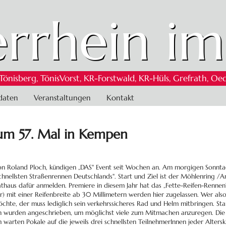
rrhein im
 Tönisberg, TönisVorst, KR-Forstwald, KR-Hüls, Grefrath,
daten
Veranstaltungen
Kontakt
um 57. Mal in Kempen
on Roland Ploch, kündigen „DAS" Event seit Wochen an. Am morgigen Sonntag 
„schnellsten Straßenrennen Deutschlands". Start und Ziel ist der Möhlenring 
aus dafür anmelden. Premiere in diesem Jahr hat das „Fette-Reifen-Rennen", 
r) mit einer Reifenbreite ab 30 Millimetern werden hier zugelassen. Wer al
hte, der muss lediglich sein verkehrssicheres Rad und Helm mitbringen. Star
n wurden angeschrieben, um möglichst viele zum Mitmachen anzuregen. Die Tei
arten Pokale auf die jeweils drei schnellsten TeilnehmerInnen jeder Altersk