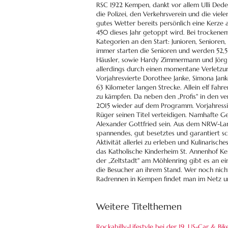
RSC 1922 Kempen, dankt vor allem Ulli Deden
die Polizei, den Verkehrsverein und die viel
gutes Wetter bereits persönlich eine Kerze
450 dieses Jahr getoppt wird. Bei trocken
Kategorien an den Start: Junioren, Senioren
immer starten die Senioren und werden 52,5
Häusler, sowie Hardy Zimmermann und Jörg M
allerdings durch einen momentane Verletzun
Vorjahresvierte Dorothee Janke, Simona Jan
63 Kilometer langen Strecke. Allein elf Fa
zu kämpfen. Da neben den „Profis" in den v
2015 wieder auf dem Programm. Vorjahressieg
Rüger seinen Titel verteidigen. Namhafte G
Alexander Gottfried sein. Aus dem NRW-Land
spannendes, gut besetztes und garantiert sc
Aktivität allerlei zu erleben und Kulinarisc
das Katholische Kinderheim St. Annenhof K
der „Zeltstadt" am Möhlenring gibt es an e
die Besucher an ihrem Stand. Wer noch nicht
Radrennen in Kempen findet man im Netz un
Weitere Titelthemen
Rockabilly-Lifestyle bei der 19. US-Car & Bi