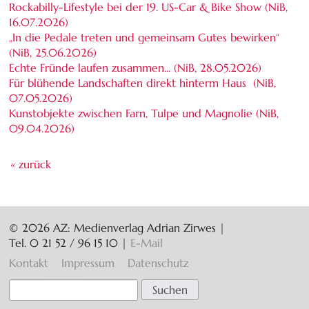
Rockabilly-Lifestyle bei der 19. US-Car & Bike Show (NiB,
16.07.2026
)
„In die Pedale treten und gemeinsam Gutes bewirken“
(NiB,
25.06.2026
)
Echte Fründe laufen zusammen... (NiB,
28.05.2026
)
Für blühende Landschaften direkt hinterm Haus (NiB,
07.05.2026
)
Kunstobjekte zwischen Farn, Tulpe und Magnolie (NiB,
09.04.2026
)
« zurück
© 2026 AZ: Medienverlag Adrian Zirwes |
Tel. 0 21 52 / 96 15 10
|
E-Mail
Navigation
Kontakt
Impressum
Datenschutz
überspringen