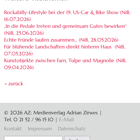
Rockabilly-Lifestyle bei der 19. US-Car & Bike Show (NiB,
16.07.2026
)
„In die Pedale treten und gemeinsam Gutes bewirken“
(NiB,
25.06.2026
)
Echte Fründe laufen zusammen... (NiB,
28.05.2026
)
Für blühende Landschaften direkt hinterm Haus (NiB,
07.05.2026
)
Kunstobjekte zwischen Farn, Tulpe und Magnolie (NiB,
09.04.2026
)
« zurück
© 2026 AZ: Medienverlag Adrian Zirwes |
Tel. 0 21 52 / 96 15 10
|
E-Mail
Navigation
Kontakt
Impressum
Datenschutz
überspringen