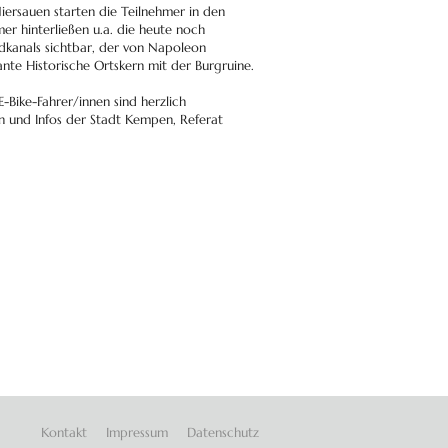
iersauen starten die Teilnehmer in den
r hinterließen u.a. die heute noch
kanals sichtbar, der von Napoleon
nte Historische Ortskern mit der Burgruine.
-Bike-Fahrer/innen sind herzlich
n und Infos der Stadt Kempen, Referat
Navigation
Kontakt
Impressum
Datenschutz