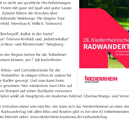
t es nicht um sportliche Höchstleistungen,
reien mit ganz viel Spaß und guter Laune.
 Zumeist führen die Strecken über
befahrende Waldwege. Die längste Tour
feld, Meerbusch, Willich, Tönisvorst
berbegriff „Kultur in der Natur"
 (Viersen-Krefeld) und „Industriekultur"
„Schloss- und Klosterroute" (Wegberg-
in der Region bieten für die Teilnehmer
eisen können, am 7. Juli kostenfreien
 Imbiss- und Getränkestände für die
edalritter. In einigen Orten ist zudem für
e Radler gesorgt. Und man kann beim
s gewinnen: Wer mindestens zwei Orte auf
ei Stempel auf seiner Startkarte vorweisen
 Dabei winkt als Hauptpreis ein modernes Fahrrad, Übernachtungs- und Verz
.
r trotzdem dabei sein möchte, der kann sich das Niederrheinrad an einer de
Radwandertag mit allen Infos und Routen gibt es bei den 63 teilnehmenden
 im Internet unter: www.niederrhein-tourismus.de/radwandertag