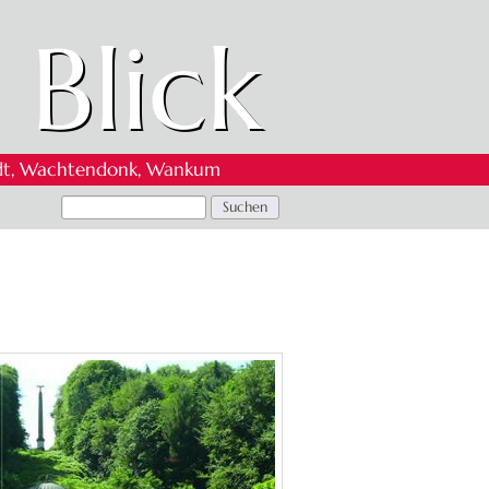
 Blick
 Oedt, Wachtendonk, Wankum