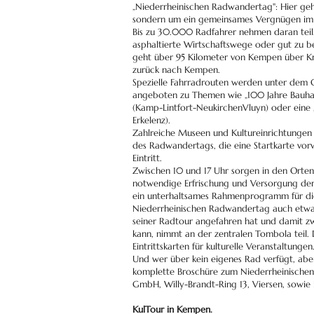
„Niederrheinischen Radwandertag": Hier geh
sondern um ein gemeinsames Vergnügen im F
Bis zu 30.000 Radfahrer nehmen daran teil.
asphaltierte Wirtschaftswege oder gut zu 
geht über 95 Kilometer von Kempen über Kre
zurück nach Kempen.
Spezielle Fahrradrouten werden unter dem O
angeboten zu Themen wie „100 Jahre Bauhaus"
(Kamp-Lintfort-NeukirchenVluyn) oder eine 
Erkelenz).
Zahlreiche Museen und Kultureinrichtungen 
des Radwandertags, die eine Startkarte vorw
Eintritt.
Zwischen 10 und 17 Uhr sorgen in den Orten
notwendige Erfrischung und Versorgung der P
ein unterhaltsames Rahmenprogramm für di
Niederrheinischen Radwandertag auch etwa
seiner Radtour angefahren hat und damit zw
kann, nimmt an der zentralen Tombola teil.
Eintrittskarten für kulturelle Veranstaltungen
Und wer über kein eigenes Rad verfügt, abe
komplette Broschüre zum Niederrheinischen 
GmbH, Willy-Brandt-Ring 13, Viersen, sowie
KulTour in Kempen.