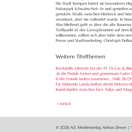
Die Stadt Kempen bietet als besonderes Hig
Naturpark Schwalm-Net- te und genießen wä
genutzte Straße zwischen Hinsbeck und Wan
veranlasst, aber nie vollendet wurde. In W
Abschließend geht es über die alte Bauerns
Treffpunkt ist der Georgsbrunnen auf dem Bu
willkommen, sollten sich aber bitte dem no
Presse und Stadtmarketing, Christoph Dellm
Weitere Titelthemen
Rockabilly-Lifestyle bei der 19. US-Car & Bi
„In die Pedale treten und gemeinsam Gutes 
Echte Fründe laufen zusammen... (NiB,
28.05
Für blühende Landschaften direkt hinterm 
Kunstobjekte zwischen Farn, Tulpe und Magn
« zurück
© 2026 AZ: Medienverlag Adrian Zirwes | Te