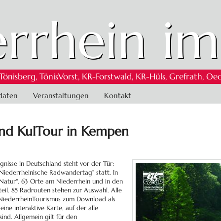
rrhein im
 Tönisberg, TönisVorst, KR-Forstwald, KR-Hüls, Grefrath,
daten
Veranstaltungen
Kontakt
“und KulTour in Kempen
nisse in Deutschland steht vor der Tür:
„Niederrheinische Radwandertag" statt. In
 Natur". 63 Orte am Niederrhein und in den
il. 85 Radrouten stehen zur Auswahl. Alle
 NiederrheinTourismus zum Download als
ine interaktive Karte, auf der alle
sind. Allgemein gilt für den