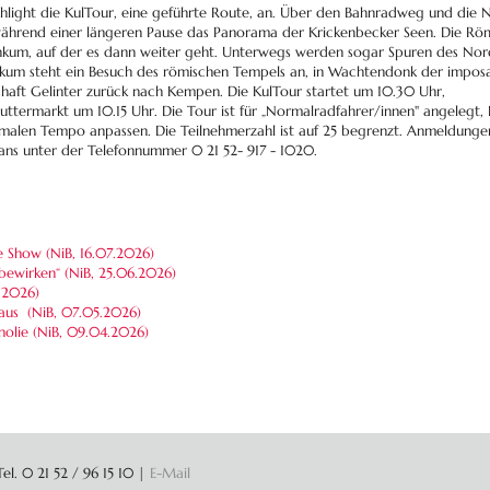
hlight die KulTour, eine geführte Route, an. Über den Bahnradweg und die N
hrend einer längeren Pause das Panorama der Krickenbecker Seen. Die Röme
kum, auf der es dann weiter geht. Unterwegs werden sogar Spuren des Nord
ankum steht ein Besuch des römischen Tempels an, in Wachtendonk der imposa
chaft Gelinter zurück nach Kempen. Die KulTour startet um 10.30 Uhr,
ttermarkt um 10.15 Uhr. Die Tour ist für „Normalradfahrer/innen" angelegt, E
rmalen Tempo anpassen. Die Teilnehmerzahl ist auf 25 begrenzt. Anmeldunge
ans unter der Telefonnummer 0 21 52- 917 - 1020.
ke Show (NiB,
16.07.2026
)
bewirken“ (NiB,
25.06.2026
)
.2026
)
Haus (NiB,
07.05.2026
)
olie (NiB,
09.04.2026
)
l. 0 21 52 / 96 15 10
|
E-Mail