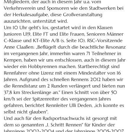
Mitgliedern, der auch in diesem Jahr u.a. vom
Verkehrsverein und Sponsoren wie den Stadtwerken bei
der Herkulesaufgabe, diese Großveranstaltung
auszurichten, unterstützt wird.
Um 10 Uhr geht's los, gestartet wird in den Klassen
Junioren U19, Elite FT und Elite Frauen, Senioren Männer
C-Klasse und KT-Elite A/B (s. Seite 10). RSC-Vorsitzende
Anne Claaßen: „Beflügelt durch die beachtliche Resonanz
im vergangenen Jahr, immerhin waren 71 Teilnehmer in
Kempen, haben wir uns entschlossen, auch in diesem Jahr
wieder ein Hobbyrennen machen. Startberechtigt sind
Rennfahrer ohne Lizenz mit einem Mindestalter von 16
Jahren. Aufgrund des schnellen Rennens 2012 haben wir
die Renndistanz um 2 Runden verlängert und bieten nun
37,8 km Streckenlänge an." Einen Schnitt von über 50
km/h sei der Spitzenreiter des vergangenen Jahres
gefahren, berichtet Rennleiter Ulli Deden, „ich konnte es
selbst nicht glauben".
Und auch für den Radsportnachwuchs ist gesorgt mit
dem so genannten „1. Schritt Rennen" für Kinder der
Jahrgänge 2002-2004 und der Jahrgänge 2005-2007,