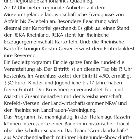
und Regionaldekan Johannes Quadflieg.
Ab 12 Uhr bieten regionale Anbieter auf dem
Museumsgelände landwirtschaftliche Erzeugnisse von
Äpfeln bis Zwiebeln an. Besondere Beachtung wird
diesmal der Kartoffel geschenkt. Es gibt u.a. einen Stand
der REKA Rheinland; REKA steht für Rheinische
Erzeugergemeinschaft Kartoffeln. Und: die Rheinische
Kartoffelkönigin Kerstin Geiser erweist dem Erntedankfest
ihre Reverenz.
Ein Begleitprogramm für die ganze Familie rundet die
Veranstaltung ab. Der Eintritt ist an diesem Tag bis 13 Uhr
kostenlos. Im Anschluss kostet der Eintritt 4,50, ermäßigt
3,50 Euro; Kinder und Jugendliche bis 17 Jahre haben
freien Eintritt. Der Kreis Viersen veranstaltet Fest und
Markt in Zusammenarbeit mit der Kreisbauernschaft
Krefeld-Viersen, der Landwirtschaftskammer NRW und
der Rheinischen Landfrauen-Vereinigung.
Das Programm ist mannigfaltig. In der Hofanlage Rasseln
können Interessierte einer Bäuerin in historischer Tracht
über die Schulter schauen. Das Team "Grenzlandschafe"
aus Mönchengladbach mit ihrer Hütehunde-Show dürfte