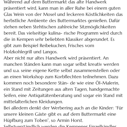
Während auf dem Buttermarkt das alte Handwerk
präsentiert wird, kann man in aller Ruhe bei einem guten
Glas Wein von der Mosel und leckeren Köstlichkeiten das
herbstliche Ambiente des Buttermarktes genießen. Dafür
stehen neben Stehtischen zahlreiche Sitzmöglichkeiten
bereit. Das vielseitige kulina- rische Programm wird durch
die in Kempen sehr beliebten Klassiker abgerundet. Es
gibt zum Beispiel Reibekuchen, Frisches vom
Holzkohlegrill und Langos.
Aber nicht nur altes Handwerk wird präsentiert. An
manchen Ständen kann man sogar selbst kreativ werden
und u.a. seine eigene Kette selbst zusammenstellen oder
an einen Workshop zum Korbflechten teilnehmen. Dazu
kommen noch besondere Stän- de wie eine Öl-Malerin,
ein Stand mit Zeitungen aus alten Tagen, handgemachte
Seifen, eine Antiquitätenberatung und sogar ein Stand mit
mittelalterlichen Kleidungen.
Bei alledem denkt der Werbering auch an die Kinder: “Für
unsere kleinen Gäste gibt es auf dem Buttermarkt eine
Hüpfburg zum Toben”, so Armin Horst.
Selbstverständlich werden die Kempener Einzelhändler