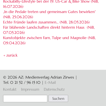
Rockabilly-Lifestyle bei der 19. US-Car & Bike Show (NiB,
16.07.2026
)
„In die Pedale treten und gemeinsam Gutes bewirken“
(NiB,
25.06.2026
)
Echte Fründe laufen zusammen... (NiB,
28.05.2026
)
Für blühende Landschaften direkt hinterm Haus (NiB,
07.05.2026
)
Kunstobjekte zwischen Farn, Tulpe und Magnolie (NiB,
09.04.2026
)
« zurück
© 2026 AZ: Medienverlag Adrian Zirwes |
Tel. 0 21 52 / 96 15 10
|
E-Mail
Navigation
Kontakt
Impressum
Datenschutz
überspringen