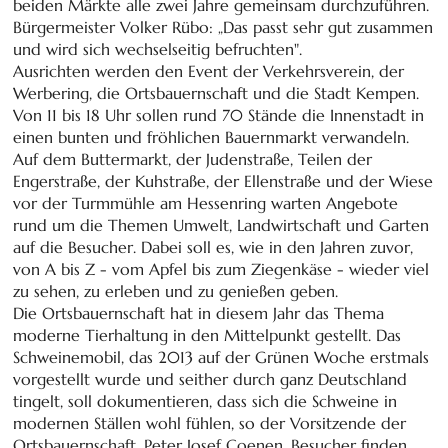
beiden Märkte alle zwei Jahre gemeinsam durchzuführen.
Bürgermeister Volker Rübo: „Das passt sehr gut zusammen
und wird sich wechselseitig befruchten".
Ausrichten werden den Event der Verkehrsverein, der
Werbering, die Ortsbauernschaft und die Stadt Kempen.
Von 11 bis 18 Uhr sollen rund 70 Stände die Innenstadt in
einen bunten und fröhlichen Bauernmarkt verwandeln.
Auf dem Buttermarkt, der Judenstraße, Teilen der
Engerstraße, der Kuhstraße, der Ellenstraße und der Wiese
vor der Turmmühle am Hessenring warten Angebote
rund um die Themen Umwelt, Landwirtschaft und Garten
auf die Besucher. Dabei soll es, wie in den Jahren zuvor,
von A bis Z - vom Apfel bis zum Ziegenkäse - wieder viel
zu sehen, zu erleben und zu genießen geben.
Die Ortsbauernschaft hat in diesem Jahr das Thema
moderne Tierhaltung in den Mittelpunkt gestellt. Das
Schweinemobil, das 2013 auf der Grünen Woche erstmals
vorgestellt wurde und seither durch ganz Deutschland
tingelt, soll dokumentieren, dass sich die Schweine in
modernen Ställen wohl fühlen, so der Vorsitzende der
Ortsbauernschaft, Peter Josef Coenen. Besucher finden