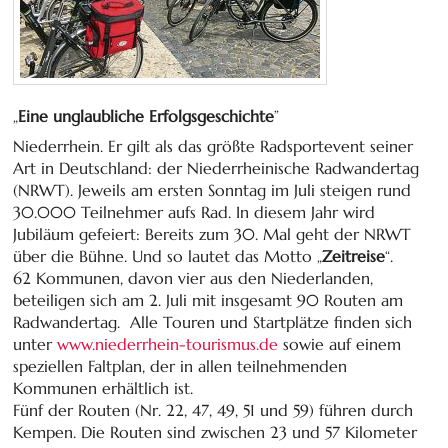
„
Eine unglaubliche Erfolgsgeschichte
”
Niederrhein. Er gilt als das größte Radsport­event seiner
Art in Deutsch­land: der Nieder­rheinische Rad­wander­tag
(NRWT). Jeweils am ersten Sonntag im Juli steigen rund
30.000 Teil­nehmer aufs Rad. In diesem Jahr wird
Jubiläum gefeiert: Bereits zum 30. Mal geht der NRWT
über die Bühne. Und so lautet das Motto „
Zeitreise
“.
62 Kommunen, davon vier aus den Niederlanden,
beteiligen sich am 2. Juli mit insgesamt 90 Routen am
Rad­wander­tag. Alle Touren und Start­plätze finden sich
unter
www.niederrhein-tourismus.de
sowie auf einem
speziellen Faltplan, der in allen teilnehmenden
Kommunen erhältlich ist.
Fünf der Routen (Nr. 22, 47, 49, 51 und 59) führen durch
Kempen. Die Routen sind zwischen 23 und 57 Kilometer