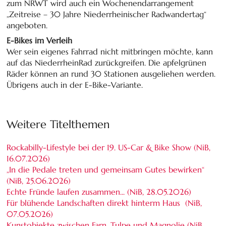
zum NRWT wird auch ein Wochen­end­arran­ge­ment
„Zeitreise – 30 Jahre Nie­der­rhei­ni­scher Rad­wan­der­tag“
angeboten.
E-Bikes im Verleih
Wer sein eigenes Fahrrad nicht mit­brin­gen möchte, kann
auf das Nieder­rhein­Rad zurückgreifen. Die apfel­grünen
Räder können an rund 30 Stationen aus­ge­liehen werden.
Übrigens auch in der E-Bike-Variante.
Weitere Titelthemen
Rockabilly-Lifestyle bei der 19. US-Car & Bike Show (NiB,
16.07.2026
)
„In die Pedale treten und gemeinsam Gutes bewirken“
(NiB,
25.06.2026
)
Echte Fründe laufen zusammen... (NiB,
28.05.2026
)
Für blühende Landschaften direkt hinterm Haus (NiB,
07.05.2026
)
Kunstobjekte zwischen Farn, Tulpe und Magnolie (NiB,