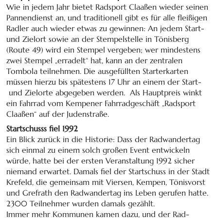
Wie in jedem Jahr bietet Radsport Claaßen wieder seinen
Pannen­dienst an, und tradi­tio­nell gibt es für alle fleißigen
Radler auch wieder etwas zu gewinnen: An jedem Start-
und Zielort sowie an der Stempel­stelle in Tönis­berg
(Route 49) wird ein Stempel vergeben; wer mindestens
zwei Stempel „erradelt“ hat, kann an der zentralen
Tombola teilnehmen. Die aus­ge­füll­ten Starter­karten
müssen hierzu bis spätestens 17 Uhr an einem der Start-
und Zielorte abgegeben werden. Als Haupt­preis winkt
ein Fahrrad vom Kempener Fahrradgeschäft „Radsport
Claaßen“ auf der Judenstraße.
Startschusss fiel 1992
Ein Blick zurück in die Historie: Dass der Rad­wander­tag
sich einmal zu einem solch großen Event entwickeln
würde, hatte bei der ersten Ver­an­stal­tung 1992 sicher
niemand erwartet. Damals fiel der Start­schuss in der Stadt
Krefeld, die ge­mein­sam mit Viersen, Kempen, Tönisvorst
und Grefrath den Rad­wander­tag ins Leben gerufen hatte.
2300 Teilnehmer wurden damals gezählt.
Immer mehr Kommunen kamen dazu, und der Rad­