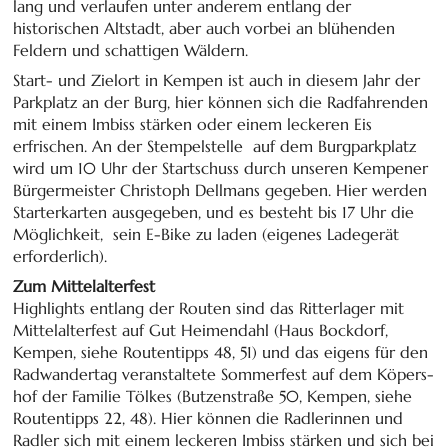
lang und verlaufen unter anderem entlang der
historischen Altstadt, aber auch vorbei an blühenden
Feldern und schattigen Wäldern.
Start- und Zielort in Kempen ist auch in diesem Jahr der
Park­platz an der Burg, hier können sich die Rad­fah­ren­den
mit einem Imbiss stärken oder einem leckeren Eis
erfrischen. An der Stempel­stelle auf dem Burg­park­platz
wird um 10 Uhr der Start­schuss durch unseren Kempener
Bürger­meister Christoph Dellmans gegeben. Hier werden
Starter­karten aus­ge­geben, und es besteht bis 17 Uhr die
Mög­lich­keit, sein E-Bike zu laden (eigenes Lade­gerät
erforderlich).
Zum Mittelalterfest
Highlights entlang der Routen sind das Ritter­lager mit
Mittel­alter­fest auf Gut Heimen­dahl (Haus Bockdorf,
Kempen, siehe Routentipps 48, 51) und das eigens für den
Rad­wander­tag veran­stal­tete Sommer­fest auf dem Köpers­
hof der Familie Tölkes (Butzenstraße 50, Kempen, siehe
Routentipps 22, 48). Hier können die Radle­rin­nen und
Radler sich mit einem leckeren Imbiss stärken und sich bei