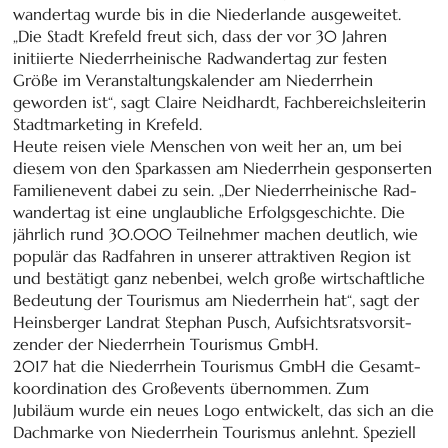
wander­tag wurde bis in die Nieder­lande ausgeweitet.
„Die Stadt Krefeld freut sich, dass der vor 30 Jahren
initiierte Nieder­rhei­nische Rad­wander­tag zur festen
Größe im Ver­an­stal­tungs­kalender am Nieder­rhein
geworden ist“, sagt Claire Neidhardt, Fach­bereichs­lei­terin
Stadt­marketing in Krefeld.
Heute reisen viele Menschen von weit her an, um bei
diesem von den Spar­kassen am Nieder­rhein gespon­ser­ten
Familien­event dabei zu sein. „Der Nieder­rhei­nische Rad­
wander­tag ist eine unglaub­liche Erfolgs­geschichte. Die
jährlich rund 30.000 Teil­nehmer machen deutlich, wie
populär das Rad­fahren in unserer attraktiven Region ist
und bestätigt ganz neben­bei, welch große wirt­schaft­liche
Bedeu­tung der Tou­rismus am Nieder­rhein hat“, sagt der
Heins­berger Landrat Stephan Pusch, Aufsichts­rats­vor­sit­
zender der Niederrhein Tourismus GmbH.
2017 hat die Nieder­rhein Tourismus GmbH die Gesamt­
koor­di­na­tion des Groß­events über­nommen. Zum
Jubiläum wurde ein neues Logo entwickelt, das sich an die
Dach­marke von Nieder­rhein Tou­ris­mus anlehnt. Speziell