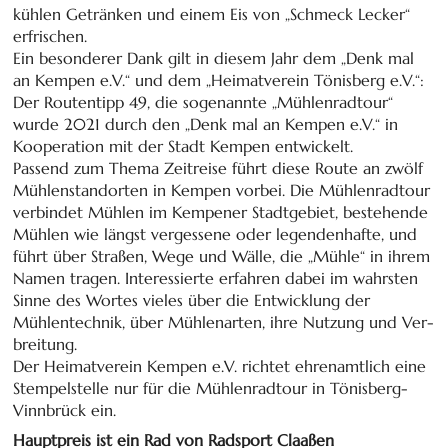
kühlen Getränken und einem Eis von „Schmeck Lecker“
erfrischen.
Ein besonderer Dank gilt in diesem Jahr dem „Denk mal
an Kempen e.V.“ und dem „Heimatverein Tönisberg e.V.“:
Der Routen­tipp 49, die sogenannte „Mühlen­rad­tour“
wurde 2021 durch den „Denk mal an Kempen e.V.“ in
Kooperation mit der Stadt Kempen ent­wickelt.
Passend zum Thema Zeitreise führt diese Route an zwölf
Mühlen­stand­orten in Kempen vorbei. Die Mühlen­rad­tour
verbindet Mühlen im Kempener Stadt­gebiet, bestehende
Mühlen wie längst ver­ges­sene oder legen­den­hafte, und
führt über Straßen, Wege und Wälle, die „Mühle“ in ihrem
Namen tragen. Inter­essierte erfahren dabei im wahrsten
Sinne des Wortes vieles über die Ent­wick­lung der
Mühlen­technik, über Mühlen­arten, ihre Nutzung und Ver­
breitung.
Der Heimat­verein Kempen e.V. richtet ehren­amt­lich eine
Stempel­stelle nur für die Mühlen­rad­tour in Tönisberg-
Vinnbrück ein.
Hauptpreis ist ein Rad von Radsport Claaßen