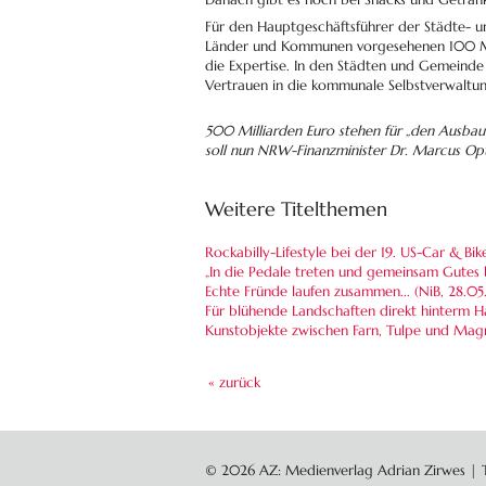
Für den Hauptgeschäftsführer der Städte- un
Länder und Kommunen vorgesehenen 100 Mil
die Expertise. In den Städten und Gemeinde
Vertrauen in die kommunale Selbstverwaltun
500 Milliarden Euro stehen für „den Ausba
soll nun NRW-Finanzminister Dr. Marcus Op
Weitere Titelthemen
Rockabilly-Lifestyle bei der 19. US-Car & Bi
„In die Pedale treten und gemeinsam Gutes 
Echte Fründe laufen zusammen... (NiB,
28.05
Für blühende Landschaften direkt hinterm 
Kunstobjekte zwischen Farn, Tulpe und Magn
« zurück
© 2026 AZ: Medienverlag Adrian Zirwes | Te