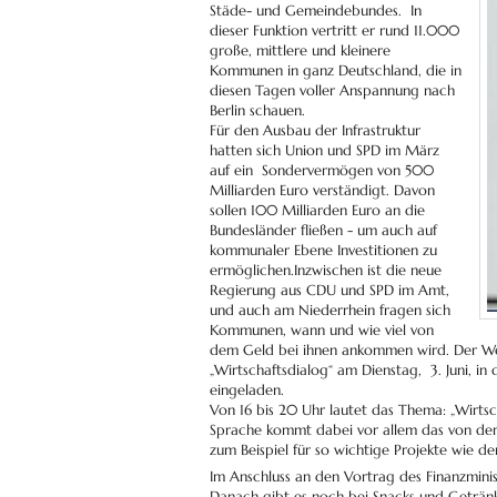
Städe- und Gemeindebundes. In
dieser Funktion vertritt er rund 11.000
große, mittlere und kleinere
Kommunen in ganz Deutschland, die in
diesen Tagen voller Anspannung nach
Berlin schauen.
Für den Ausbau der Infrastruktur
hatten sich Union und SPD im März
auf ein Sondervermögen von 500
Milliarden Euro verständigt. Davon
sollen 100 Milliarden Euro an die
Bundesländer fließen - um auch auf
kommunaler Ebene Investitionen zu
ermöglichen.Inzwischen ist die neue
Regierung aus CDU und SPD im Amt,
und auch am Niederrhein fragen sich
Kommunen, wann und wie viel von
dem Geld bei ihnen ankommen wird. Der We
„Wirtschaftsdialog“ am Dienstag, 3. Juni, 
eingeladen.
Von 16 bis 20 Uhr lautet das Thema: „Wirts
Sprache kommt dabei vor allem das von de
zum Beispiel für so wichtige Projekte wie
Im Anschluss an den Vortrag des Finanzmini
Danach gibt es noch bei Snacks und Geträ