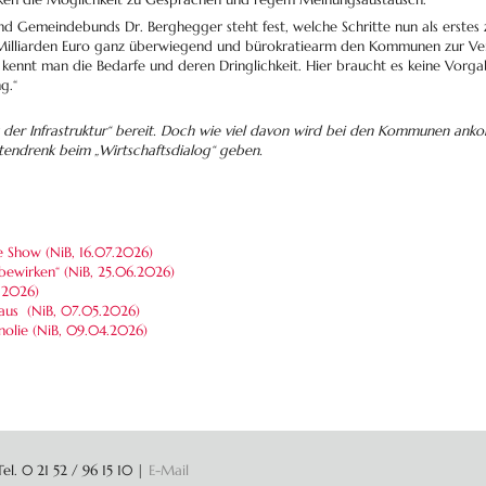
d Gemeindebunds Dr. Berghegger steht fest, welche Schritte nun als erstes zu
liarden Euro ganz überwiegend und bürokratiearm den Kommunen zur Verfü
 kennt man die Bedarfe und deren Dringlichkeit. Hier braucht es keine Vor
g.“
u der Infrastruktur“ bereit. Doch wie viel davon wird bei den Kommunen an
tendrenk beim „Wirtschaftsdialog“ geben.
ke Show (NiB,
16.07.2026
)
bewirken“ (NiB,
25.06.2026
)
.2026
)
Haus (NiB,
07.05.2026
)
olie (NiB,
09.04.2026
)
l. 0 21 52 / 96 15 10
|
E-Mail