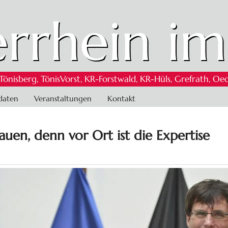
rrhein im
 Tönisberg, TönisVorst, KR-Forstwald, KR-Hüls, Grefrath,
daten
Veranstaltungen
Kontakt
en, denn vor Ort ist die Expertise