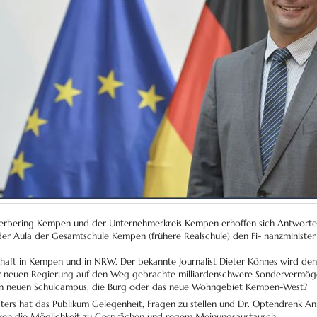
rbering Kempen und der Unternehmerkreis Kempen erhoffen sich Antworten
in der Aula der Gesamtschule Kempen (frühere Realschule) den Fi- nanzminis
chaft in Kempen und in NRW. Der bekannte Journalist Dieter Könnes wird den
r neuen Regierung auf den Weg gebrachte milliarden­schwere Sonderverm
 den neuen Schulcampus, die Burg oder das neue Wohngebiet Kempen-West?
sters hat das Publikum Gelegenheit, Fragen zu stellen und Dr. Optendrenk A
nken die Möglichkeit zu Gesprächen und regem Meinungsaustausch.