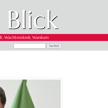
 Blick
 Oedt, Wachtendonk, Wankum