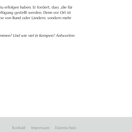
 erfolgen haben. Er fordert, dass „die für
gung gestellt werden. Denn vor Ort ist
gabe von Bund oder Ländern, sondern mehr
kommen? Und wie viel in Kempen? Antworten
Navigation
Kontakt
Impressum
Datenschutz